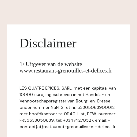
Disclaimer
1/ Uitgever van de website
www.restaurant-grenouilles-et-delices.fr
LES QUATRE EPICES, SARL, met een kapitaal van
10000 euro, ingeschreven in het Handels- en
Vennootschapsregister van Bourg-en-Bresse
onder nummer NaN, Siret nr. 53305063900012,
met hoofdkantoor te 01140 Illiat, BTW-nummer:
FR35533050639, tel: +33474270527, email: -
contact{at}restaurant-grenouilles-et-delices.fr