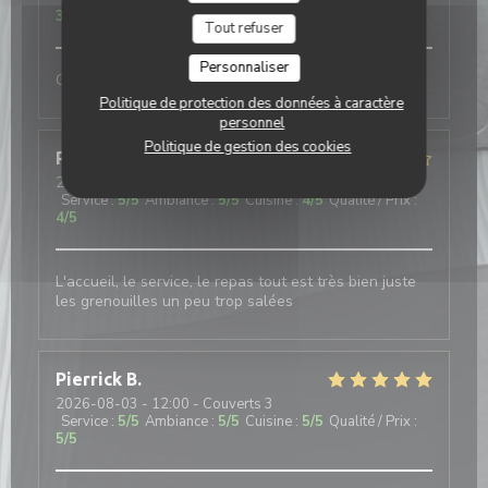
3
/5
Tout refuser
Personnaliser
Courtois aimable et efficace
Politique de protection des données à caractère
personnel
Politique de gestion des cookies
Pascal
P
2026-08-03
- 12:30 - Couverts 4
Service
:
5
/5
Ambiance
:
5
/5
Cuisine
:
4
/5
Qualité / Prix
:
4
/5
L'accueil, le service, le repas tout est très bien juste
les grenouilles un peu trop salées
Pierrick
B
2026-08-03
- 12:00 - Couverts 3
Service
:
5
/5
Ambiance
:
5
/5
Cuisine
:
5
/5
Qualité / Prix
:
5
/5