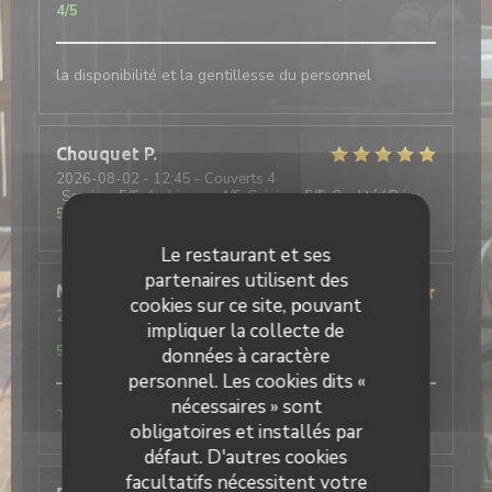
4
/5
la disponibilité et la gentillesse du personnel
Chouquet
P
2026-08-02
- 12:45 - Couverts 4
Service
:
5
/5
Ambiance
:
4
/5
Cuisine
:
5
/5
Qualité / Prix
:
5
/5
Le restaurant et ses
partenaires utilisent des
Marie-Paule
M
cookies sur ce site, pouvant
2026-08-04
- 13:00 - Couverts 8
impliquer la collecte de
Service
:
4
/5
Ambiance
:
4
/5
Cuisine
:
5
/5
Qualité / Prix
:
5
/5
données à caractère
personnel. Les cookies dits «
nécessaires » sont
Tres bien
obligatoires et installés par
défaut. D'autres cookies
facultatifs nécessitent votre