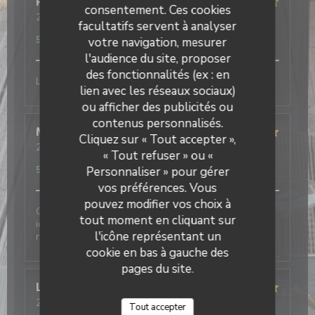
Renée
B
consentement. Ces cookies
2026-08-04
- 12:30 - Couverts 4
facultatifs servent à analyser
Service
:
5
/5
Ambiance
:
5
/5
Cuisine
:
5
/5
Qualité / Prix
:
5
/5
votre navigation, mesurer
l'audience du site, proposer
des fonctionnalités (ex : en
Le cahier menu est plus convivial que la tablette
lien avec les réseaux sociaux)
ou afficher des publicités ou
contenus personnalisés.
Messon
J
Cliquez sur « Tout accepter »,
2026-08-04
- 12:00 - Couverts 2
« Tout refuser » ou «
Service
:
5
/5
Ambiance
:
5
/5
Cuisine
:
5
/5
Qualité / Prix
:
5
/5
Personnaliser » pour gérer
vos préférences. Vous
pouvez modifier vos choix à
Grenouilles toujours aussi bonne, entrée et dessert
tout moment en cliquant sur
idem. Personnel très avenant et discret, je
l'icône représentant un
recommande vivement.
cookie en bas à gauche des
pages du site.
Luc
A
2026-08-03
- 12:30 - Couverts 2
Tout accepter
Service
:
4
/5
Ambiance
:
4
/5
Cuisine
:
4
/5
Qualité / Prix
: