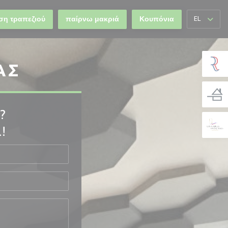
ση τραπεζιού
παίρνω μακριά
Κουπόνια
EL
ΑΣ
?
!