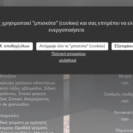
 χρησιμοποιεί "μπισκότα" (cookies) και σας επιτρέπει να ελέ
ενεργοποιήσετε
K, αποδοχή όλων
Απόρριψε όλα τα "μπισκότα" (cookies)
Εξατομίκε
Πολιτική απορρήτου
undefined
ς πληροφορίες
Πρόσβα
Κουζίνα
Μετρό
κάλυψη γαλλικών ειδικοτήτων,
non
ενού λήξης εβδομάδας, Ειδικό
οϊόντος, Τοπικό φαγητό,
Σταθμός ποδ
να, Σπιτικό, Απεριόριστος,
non
s de grenouilles
Λεωφορε
πηρεσίες
non
ική γεύματα με κράτηση,
εύματα, Ομαδικά γεύματα,
Πάρκινγ