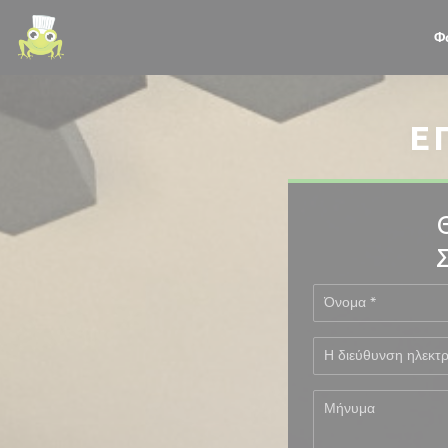
Πίνακας διαχείρισης "Μπισκότων" (Cookies)
Φ
Ε