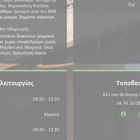
, Γεύμα γενεθλίων, Μπορεί να
Oui
δες, Χειροποίητη Κουζίνα,
Αίθριο (ανοιχτό από τον ΜΑΪ,
ρε μακριά, δημόσιο πάρκινγκ
δοι πληρωμής
ουπόνια διακοπών ψηφιακά,
μα χωρίς επαφήΧρώμα χωρίς
 Mastercard, Μετρητά, Visa,
οπών, Χρεωστική κάρτα
λειτουργίας
Τοποθε
611 rue du bourg 0
09:30 - 13:30
04 74 24 0
Κλειστό
Faceboo
09:30 - 13:30