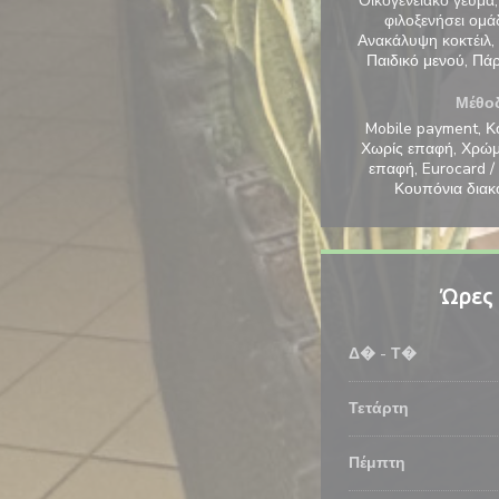
Οικογενειακό γεύμα
φιλοξενήσει ομά
Ανακάλυψη κοκτέιλ, 
Παιδικό μενού, Πά
Μέθο
Mobile payment, Κ
Χωρίς επαφή, Χρώ
επαφή, Eurocard /
Κουπόνια διακ
Ώρες 
Δ�
-
Τ�
Τετάρτη
Πέμπτη