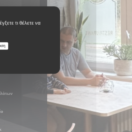
γξετε τι θέλετε να
υση
ση
ηλάτων
ίο
κ