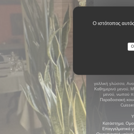
Ο ιστότοπος αυτός
O
Γενικέ
γαλλική γλώσσα, Ανα
Καθημερινό μενού, Μ
μενού, νωπού πρ
Παραδοσιακή κουζί
Cuisse
Υ
Κατάστημα, Ομαδ
Επαγγελματικά γ