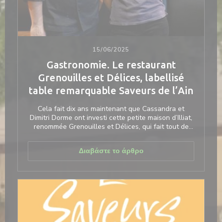
15/06/2025
Gastronomie. Le restaurant
Grenouilles et Délices, labellisé
table remarquable Saveurs de l’Ain
Cela fait dix ans maintenant que Cassandra et
Dimitri Dorme ont investi cette petite maison d’Illiat,
renommée Grenouilles et Délices, qui fait tout de
même courir une quarantaine de convives à chaque
service et bien plus encore en fin de semaine.
((ανοίγει σε νέο παράθ
Διαβάστε το άρθρο
Leur recette ? La grenouille bien sûr, mais la
grenouille « à volonté », c’est-à-dire jusqu’à plus
faim… Beurre et persillade, même cuisinés avec
cœur et talent, on en redemande, surtout si l’on
vient de loin, mais Dimitri l’assure, la raison l’emporte
souvent sur la gourmandise.
C’est cependant cette riche idée qui fait le succès
de l’établissement Grenouilles et Délices.