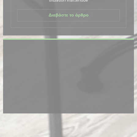
situation inattendue
((ανοίγει σε νέο παράθ
Διαβάστε το άρθρο