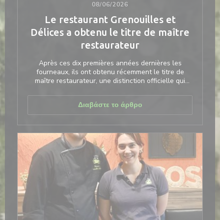
08/06/2026
Le restaurant Grenouilles et
Délices a obtenu le titre de maître
restaurateur
Après ces dix premières années dernières les
fourneaux, ils ont obtenu récemment le titre de
maître restaurateur, une distinction officielle qui
récompense les restaurateurs proposant une
cuisine 100 % fait maison à base de produits frais et
((ανοίγει σε νέο παράθ
Διαβάστε το άρθρο
bruts, ainsi que d’autres exigences de qualité.
« Nous avions fait la demande fin d’année 2025. Les
critères bien précis étaient définis avec un cahier
des charges strict : produits, personnel de salle,
accueil… Nous avons répondu favorablement à un
audit d’un client mystère sur toute la salle sur la
prestation assurée », se félicitait Dimitri.