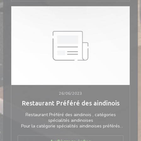
Thevenard (née Chaléard en 1895) avait marqué de
son empreinte la gastronomie locale (1923 à 1979).
Depuis, de nombreux restaurateurs se sont succédé
tandis que le restaurant, unique commerce de ce
village de 600 habitants, « glissait » de quelques
mètres en contrebas.
26/06/2023
Restaurant Préféré des aindinois
Restaurant Préféré des aindinois , catégories
spécialités aindinoises
Pour la catégorie spécialités aindinoises préférés
nous avons été élu premier !