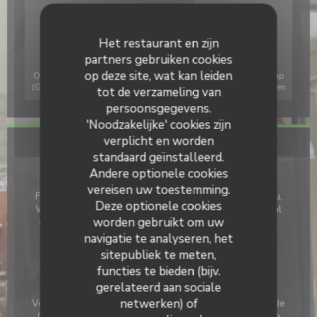
Het restaurant en zijn
partners gebruiken cookies
op deze site, wat kan leiden
Om de interactieve Waze-kaart weer te geven, moet u Waze Map
(Google) cookies accepteren. Deze cookies kunnen navigatie- en
tot de verzameling van
locatiegegevens verzamelen.
Toestaan
persoonsgegevens.
'Noodzakelijke' cookies zijn
verplicht en worden
Algemene informatie
standaard geïnstalleerd.
Andere optionele cookies
Keuken
vereisen uw toestemming.
Frans, Ontdekking van Franse specialiteiten, Dagmenu,
Deze optionele cookies
Weekeinde Menu, Speciaal Menu, vers product, Lokaal
worden gebruikt om uw
eten, Traditionele keuken, Eigengemaakt, Onbeperkt,
Cuisses de grenouilles
navigatie te analyseren, het
sitepubliek te meten,
Diensten
functies te bieden (bijv.
Winkel, Groepmaaltijden op reservering, Zakelijke
gerelateerd aan sociale
maaltijden, Groepsmaaltijden, Familie lunch,
netwerken) of
Verjaardagsmaaltijd, Geschikt voor groepen, Hand Made
Cuisine, Cocktail Discovery, Terras (geopend vanaf de