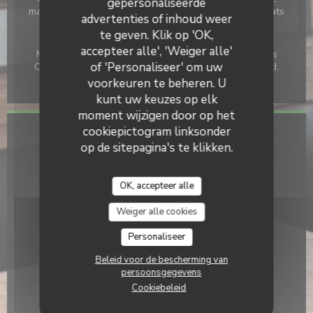
gepersonaliseerde
maand MEI, Kinder menu, Afhaal, openbare parkeerplaats
advertenties of inhoud weer
te geven. Klik op 'OK,
Betaalmethoden
accepteer alle', 'Weiger alle'
Mobile payment, Card, Zonder contact, Paiement Sans
of 'Personaliseer' om uw
ContactPaiement Sans Contact, Eurocard / Mastercard,
Contant geld, Visa, Vakantiecheques, Debetkaart
voorkeuren te beheren. U
kunt uw keuzes op elk
moment wijzigen door op het
cookiepictogram linksonder
Toegang
op de sitepagina's te klikken.
Ondergrondse
non
OK, accepteer alle
Bike station
Weiger alle cookies
non
Personaliseer
Bus
Beleid voor de bescherming van
non
persoonsgegevens
Cookiebeleid
Parkeren
Oui