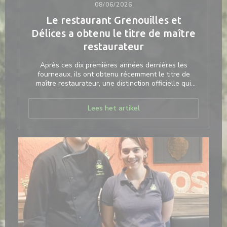
08/06/2026
Le restaurant Grenouilles et
Délices a obtenu le titre de maître
restaurateur
Après ces dix premières années dernières les
fourneaux, ils ont obtenu récemment le titre de
maître restaurateur, une distinction officielle qui
récompense les restaurateurs proposant une
cuisine 100 % fait maison à base de produits frais et
((opent in een nieuw venst
Lees het artikel
bruts, ainsi que d’autres exigences de qualité.
« Nous avions fait la demande fin d’année 2025. Les
critères bien précis étaient définis avec un cahier
des charges strict : produits, personnel de salle,
accueil… Nous avons répondu favorablement à un
audit d’un client mystère sur toute la salle sur la
prestation assurée », se félicitait Dimitri.