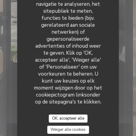
navigatie te analyseren, het
sitepubliek te meten,
functies te bieden (bijv.
gerelateerd aan sociale
netwerken) of
gepersonaliseerde
advertenties of inhoud weer
te geven. Klik op 'OK,
accepteer alle', 'Weiger alle'
of 'Personaliseer' om uw
21/04/2024
voorkeuren te beheren. U
Grenouilles et Delices à Illiat : un
kunt uw keuzes op elk
anoure de restaurant
moment wijzigen door op het
cookiepictogram linksonder
Dans ce restaurant isolé, adossé au nord Beaujolais
op de sitepagina's te klikken.
et au sud mâconnais, le client choisit plus souvent
la cuisse que l’aile. Et pour cause, si le poulet de
Bresse figure sur la carte, c’est bien la cuisse de
OK, accepteer alle
l’amphibien préféré des Français qui aguiche les
((opent in een nieuw venst
Lees het artikel
gastronomes. Car à Illiat, la grenouille est une
Weiger alle cookies
tradition. Il y a plus d’un siècle déjà, La mère