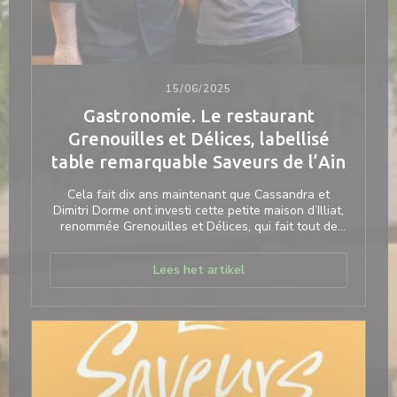
15/06/2025
Gastronomie. Le restaurant
Grenouilles et Délices, labellisé
table remarquable Saveurs de l’Ain
Cela fait dix ans maintenant que Cassandra et
Dimitri Dorme ont investi cette petite maison d’Illiat,
renommée Grenouilles et Délices, qui fait tout de
même courir une quarantaine de convives à chaque
service et bien plus encore en fin de semaine.
((opent in een nieuw venst
Lees het artikel
Leur recette ? La grenouille bien sûr, mais la
grenouille « à volonté », c’est-à-dire jusqu’à plus
faim… Beurre et persillade, même cuisinés avec
cœur et talent, on en redemande, surtout si l’on
vient de loin, mais Dimitri l’assure, la raison l’emporte
souvent sur la gourmandise.
C’est cependant cette riche idée qui fait le succès
de l’établissement Grenouilles et Délices.