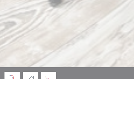
© 2026 RESTAURANT GRENOUILLES ET DELICES — RESTAURANT WEBSITE
((OPENT IN EEN NIEUW VE
GECREËERD DOOR
ZENCHEF
((OPENT IN EEN NIEUW VENSTER))
DISCLAIMER
((OPENT IN EEN NIEUW VEN
GEBRUIKSVOORWAARDEN
((OPENT IN EEN 
BELEID BESCHERMING PERSOONSGEGEVENS
((OPENT IN EEN NIEUW VENSTER
COOKIES BELEID